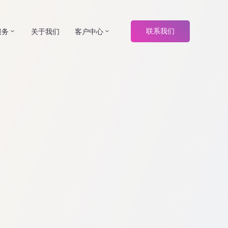
服务
关于我们
客户中心
联系我们
3
3
Leadscope
Provantis®
SEND
Model Applier
Advantage
BioRails®
Services
KnowledgeScan
Logbook
Submit
Advance
Accel
NOTOCORD-
Centrus®
hem
Blur
Cyto Study
Aspire
Manager™