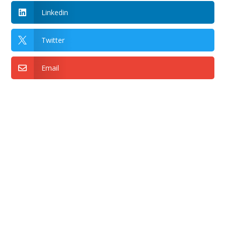
Linkedin

Twitter

Email
