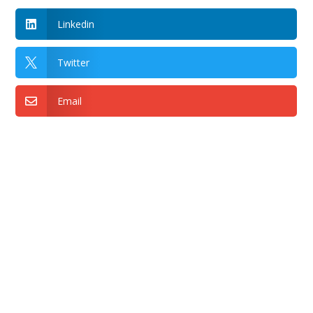
Linkedin

Twitter

Email
