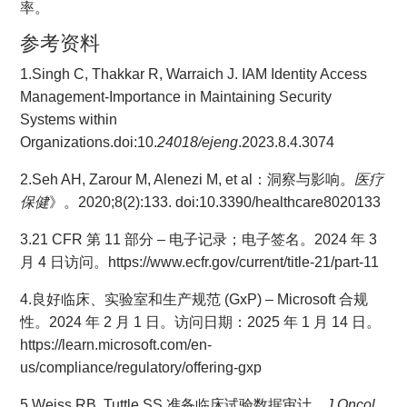
率。
参考资料
1.Singh C, Thakkar R, Warraich J. IAM Identity Access
Management-Importance in Maintaining Security
Systems within
Organizations.doi:10.
24018/ejeng
.2023.8.4.3074
2.Seh AH, Zarour M, Alenezi M, et al：洞察与影响。
医疗
保健
》。2020;8(2):133. doi:10.3390/healthcare8020133
3.21 CFR 第 11 部分 – 电子记录；电子签名。2024 年 3
月 4 日访问。https://www.ecfr.gov/current/title-21/part-11
4.良好临床、实验室和生产规范 (GxP) – Microsoft 合规
性。2024 年 2 月 1 日。访问日期：2025 年 1 月 14 日。
https://learn.microsoft.com/en-
us/compliance/regulatory/offering-gxp
5.Weiss RB, Tuttle SS.准备临床试验数据审计。
J Oncol