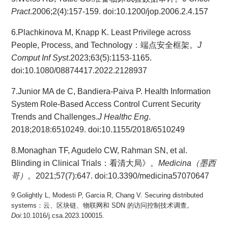
Pract
.2006;2(4):157-159. doi:10.1200/jop.2006.2.4.157
6.Plachkinova M, Knapp K. Least Privilege across
People, Process, and Technology：端点安全框架。
J
Comput Inf Syst
.2023;63(5):1153-1165.
doi:10.1080/08874417.2022.2128937
7.Junior MA de C, Bandiera-Paiva P. Health Information
System Role-Based Access Control Current Security
Trends and Challenges.
J Healthc Eng
.
2018;2018:6510249. doi:10.1155/2018/6510249
8.Monaghan TF, Agudelo CW, Rahman SN, et al.
Blinding in Clinical Trials：看清大局》。
Medicina（墨西
哥）
。2021;57(7):647. doi:10.3390/medicina57070647
9.Golightly L, Modesti P, Garcia R, Chang V. Securing distributed
systems：云、区块链、物联网和 SDN 的访问控制技术调查。
Doi
:10.1016/j.csa.2023.100015.