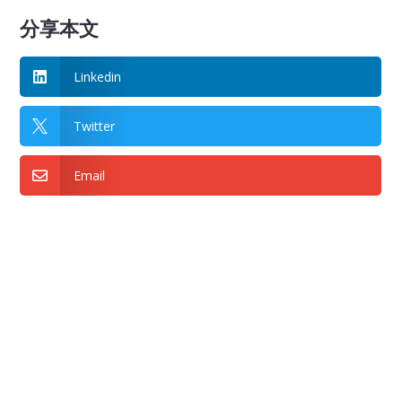
分享本文
Linkedin

Twitter

Email
